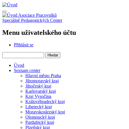
Přejít
k
hlavnímu
Asociace Pracovníků
obsahu
Speciálně Pedagogických Center
Menu uživatelského účtu
Přihlásit se
Hledat
Úvod
Seznam center
Hlavní město Praha
Jihomoravský kraj
Jihočeský kraj
Karlovarský kraj
Kraj Vysočina
Královéhradecký kraj
Liberecký kraj
Moravskoslezský kraj
Olomoucký kraj
Pardubický kraj
Plzeňský kraj