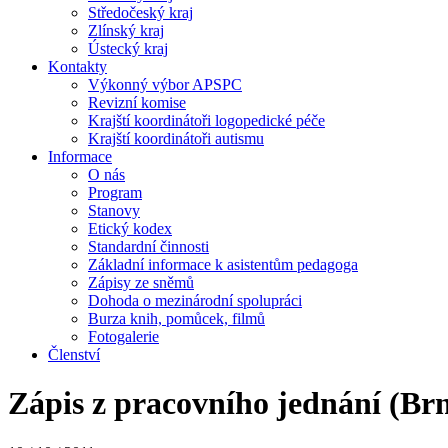
Středočeský kraj
Zlínský kraj
Ústecký kraj
Kontakty
Výkonný výbor APSPC
Revizní komise
Krajští koordinátoři logopedické péče
Krajští koordinátoři autismu
Informace
O nás
Program
Stanovy
Etický kodex
Standardní činnosti
Základní informace k asistentům pedagoga
Zápisy ze sněmů
Dohoda o mezinárodní spolupráci
Burza knih, pomůcek, filmů
Fotogalerie
Členství
Zápis z pracovního jednání (Brn