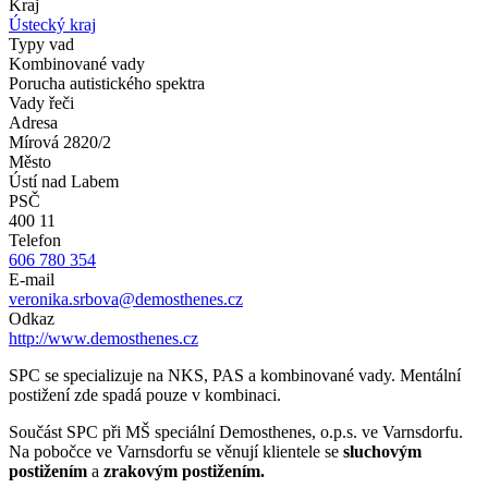
Kraj
Ústecký kraj
Typy vad
Kombinované vady
Porucha autistického spektra
Vady řeči
Adresa
Mírová 2820/2
Město
Ústí nad Labem
PSČ
400 11
Telefon
606 780 354
E-mail
veronika.srbova@demosthenes.cz
Odkaz
http://www.demosthenes.cz
SPC se specializuje na NKS, PAS a kombinované vady. Mentální
postižení zde spadá pouze v kombinaci.
Součást SPC při MŠ speciální Demosthenes, o.p.s. ve Varnsdorfu.
Na pobočce ve Varnsdorfu se věnují klientele se
sluchovým
postižením
a
zrakovým postižením.