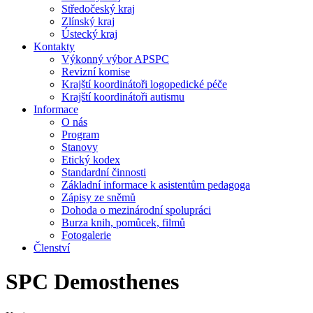
Středočeský kraj
Zlínský kraj
Ústecký kraj
Kontakty
Výkonný výbor APSPC
Revizní komise
Krajští koordinátoři logopedické péče
Krajští koordinátoři autismu
Informace
O nás
Program
Stanovy
Etický kodex
Standardní činnosti
Základní informace k asistentům pedagoga
Zápisy ze sněmů
Dohoda o mezinárodní spolupráci
Burza knih, pomůcek, filmů
Fotogalerie
Členství
SPC Demosthenes