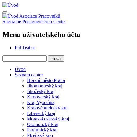
Přejít
k
hlavnímu
Asociace Pracovníků
obsahu
Speciálně Pedagogických Center
Menu uživatelského účtu
Přihlásit se
Hledat
Úvod
Seznam center
Hlavní město Praha
Jihomoravský kraj
Jihočeský kraj
Karlovarský kraj
Kraj Vysočina
Královéhradecký kraj
Liberecký kraj
Moravskoslezský kraj
Olomoucký kraj
Pardubický kraj
Plzeňský kraj