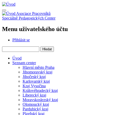
Přejít
k
hlavnímu
Asociace Pracovníků
obsahu
Speciálně Pedagogických Center
Menu uživatelského účtu
Přihlásit se
Hledat
Úvod
Seznam center
Hlavní město Praha
Jihomoravský kraj
Jihočeský kraj
Karlovarský kraj
Kraj Vysočina
Královéhradecký kraj
Liberecký kraj
Moravskoslezský kraj
Olomoucký kraj
Pardubický kraj
Plzeňský kraj