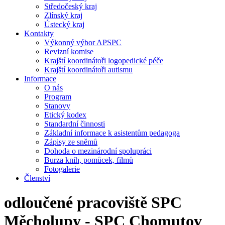
Středočeský kraj
Zlínský kraj
Ústecký kraj
Kontakty
Výkonný výbor APSPC
Revizní komise
Krajští koordinátoři logopedické péče
Krajští koordinátoři autismu
Informace
O nás
Program
Stanovy
Etický kodex
Standardní činnosti
Základní informace k asistentům pedagoga
Zápisy ze sněmů
Dohoda o mezinárodní spolupráci
Burza knih, pomůcek, filmů
Fotogalerie
Členství
odloučené pracoviště SPC
Měcholupy - SPC Chomutov