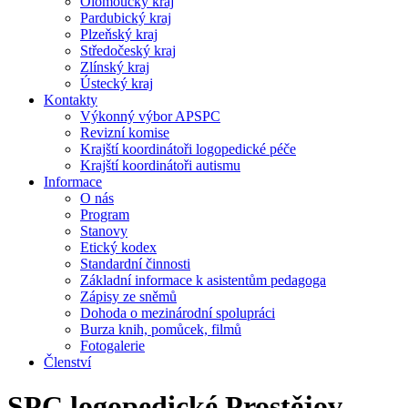
Olomoucký kraj
Pardubický kraj
Plzeňský kraj
Středočeský kraj
Zlínský kraj
Ústecký kraj
Kontakty
Výkonný výbor APSPC
Revizní komise
Krajští koordinátoři logopedické péče
Krajští koordinátoři autismu
Informace
O nás
Program
Stanovy
Etický kodex
Standardní činnosti
Základní informace k asistentům pedagoga
Zápisy ze sněmů
Dohoda o mezinárodní spolupráci
Burza knih, pomůcek, filmů
Fotogalerie
Členství
SPC logopedické Prostějov -