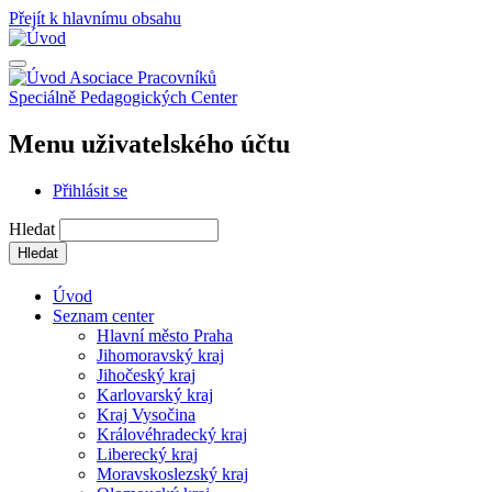
Přejít k hlavnímu obsahu
Asociace Pracovníků
Speciálně Pedagogických Center
Menu uživatelského účtu
Přihlásit se
Hledat
Úvod
Seznam center
Hlavní město Praha
Jihomoravský kraj
Jihočeský kraj
Karlovarský kraj
Kraj Vysočina
Královéhradecký kraj
Liberecký kraj
Moravskoslezský kraj