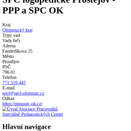
PPP a SPC OK
Kraj
Olomoucký kraj
Typy vad
Vady řeči
Adresa
Fanderlíkova 25
Město
Prostějov
PSČ
796 01
Telefon
771 519 445
E-mail
spcl@spcl-olomouc.cz
Odkaz
https://pppaspc-ok.cz/
Asociace Pracovníků
Speciálně Pedagogických Center
Hlavní navigace