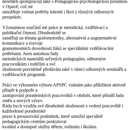
desetiletí spolupracuji také s Pedagogicko-psychologickou poradnou
v Opavě, což mi
umožňuje vnímat potřeby klientů i škol z různých odborných
perspektiv.
Významnou součástí mé práce je metodická, vzdělávací a
publikační činnost. Dlouhodobě se
zaměřuji na témata grafomotoriky, alternativní a augmentativní
komunikace a rozvoje
gramotnostních dovedností žáků se speciálními vzdělávacími
potřebami. Jsem autorkou řady
metodických materiálů určených pedagogům, odborným
pracovníkům i rodičům a své
zkušenosti pravidelně předávám také v rámci odborných seminářů a
vzdělávacích programů.
Práci ve výkonném výboru APSPC vnímám jako příležitost aktivně
přispět k podpoře a
zastupování poradenských pracovníků v období, které přináší řadu
změn a nových výzev.
Ráda bych využila své dlouholeté zkušenosti z vedení pracoviště i
každodenní poradenské
praxe k prosazování podmínek, které umožní speciálně
pedagogickým centrům poskytovat
kvalitní a dostupné služby dětem, rodinám i školám.