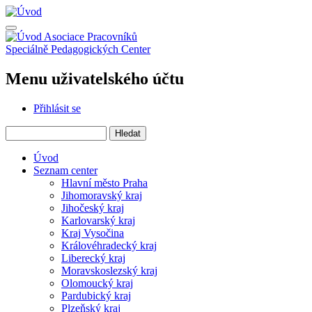
Přejít
k
hlavnímu
Asociace Pracovníků
obsahu
Speciálně Pedagogických Center
Menu uživatelského účtu
Přihlásit se
Hledat
Úvod
Seznam center
Hlavní město Praha
Jihomoravský kraj
Jihočeský kraj
Karlovarský kraj
Kraj Vysočina
Královéhradecký kraj
Liberecký kraj
Moravskoslezský kraj
Olomoucký kraj
Pardubický kraj
Plzeňský kraj