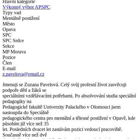
Hlavní kategorie
Výkonný výbor APSPC
Typy vad
Mentálně postižení
Město
Opava
SPC
SPC Srdce
Sekce
MP Morava
Pozice
Člen
E-mail
z.pavelova@email.cz
Jmenuji se Zuzana Pavelová. Celý svůj profesní život zasvěcuji
podpoře dětí a žáků se
speciálními vzdělávacími potřebami. Po absolvování studia speciální
pedagogiky na
Pedagogické fakultě Univerzity Palackého v Olomouci jsem
nastoupila do Speciálně
pedagogického centra pro mentální a tělesné postižení v Opavě, kde
působím již více než 35
let. Posledních dvacet let zastávám pozici vedoucí pracoviště.
Současně více než dvě