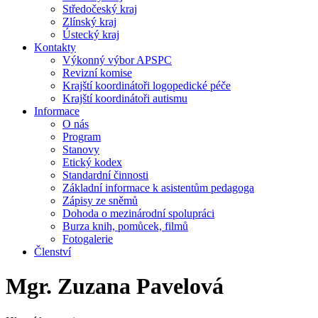
Středočeský kraj
Zlínský kraj
Ústecký kraj
Kontakty
Výkonný výbor APSPC
Revizní komise
Krajští koordinátoři logopedické péče
Krajští koordinátoři autismu
Informace
O nás
Program
Stanovy
Etický kodex
Standardní činnosti
Základní informace k asistentům pedagoga
Zápisy ze sněmů
Dohoda o mezinárodní spolupráci
Burza knih, pomůcek, filmů
Fotogalerie
Členství
Mgr. Zuzana Pavelová