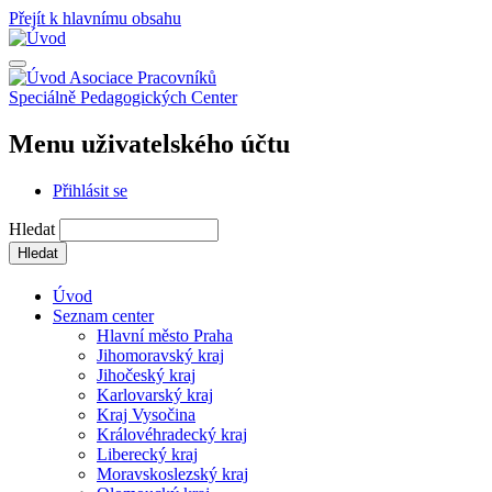
Přejít k hlavnímu obsahu
Asociace Pracovníků
Speciálně Pedagogických Center
Menu uživatelského účtu
Přihlásit se
Hledat
Úvod
Seznam center
Hlavní město Praha
Jihomoravský kraj
Jihočeský kraj
Karlovarský kraj
Kraj Vysočina
Královéhradecký kraj
Liberecký kraj
Moravskoslezský kraj