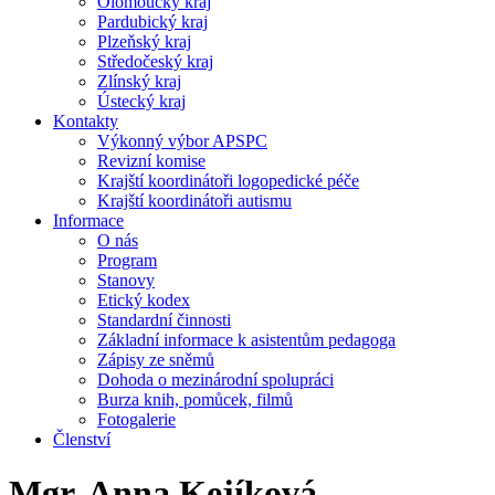
Olomoucký kraj
Pardubický kraj
Plzeňský kraj
Středočeský kraj
Zlínský kraj
Ústecký kraj
Kontakty
Výkonný výbor APSPC
Revizní komise
Krajští koordinátoři logopedické péče
Krajští koordinátoři autismu
Informace
O nás
Program
Stanovy
Etický kodex
Standardní činnosti
Základní informace k asistentům pedagoga
Zápisy ze sněmů
Dohoda o mezinárodní spolupráci
Burza knih, pomůcek, filmů
Fotogalerie
Členství
Mgr. Anna Kejíková